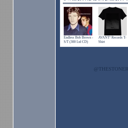
Endless Bob Brown -
AVANT! Records T-
S/T (300 Ltd CD)
Shirt
@THESTON