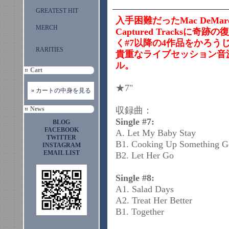
GREATEST HIT
入手困難だったMac DeMa
MERCH
Captured Tracks
く#7以降の4作品をかろ
RARITIES
貴重なライブセッション音
ル。
Cart
★7"
» カートの中身を見る
News
収録曲：
Single #7:
BLOG
FACEBOOK
A. Let My Baby Stay
TWITTER
B1. Cooking Up Something 
INSTAGRAM
EMAIL LIST
B2. Let Her Go
Single #8:
A1. Salad Days
A2. Treat Her Better
B1. Together