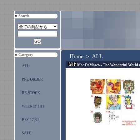
Search
Category
Home
＞
ALL
Mac DeMarco - The Wonderful World o
ALL
PRE-ORDER
RE-STOCK
WEEKLY HIT
BEST 2022
SALE