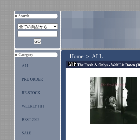
Search
Category
Home
＞
ALL
The Fresh & Onlys - Wolf Lie Down (3
ALL
PRE-ORDER
RE-STOCK
WEEKLY HIT
BEST 2022
SALE