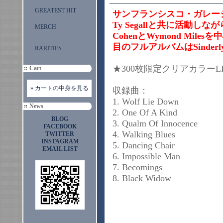
GREATEST HIT
サンフランシスコ・ガレージロ
Ty Segallと共に活動し
MERCH
CohenとWymond Milesを
目のフルアルバムはSinder
RARITIES
★300枚限定クリアカラーLP
Cart
» カートの中身を見る
収録曲：
1. Wolf Lie Down
News
2. One Of A Kind
BLOG
3. Qualm Of Innocence
FACEBOOK
4. Walking Blues
TWITTER
INSTAGRAM
5. Dancing Chair
EMAIL LIST
6. Impossible Man
7. Becomings
8. Black Widow