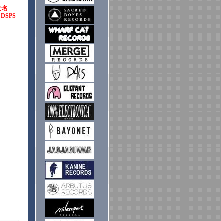
な名
DSPS