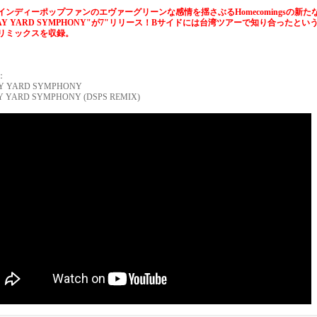
インディーポップファンのエヴァーグリーンな感情を揺さぶるHomecomingsの新た
AY YARD SYMPHONY"が7"リリース！Bサイドには台湾ツアーで知り合ったという
リミックスを収録。
"
：
AY YARD SYMPHONY
AY YARD SYMPHONY (DSPS REMIX)