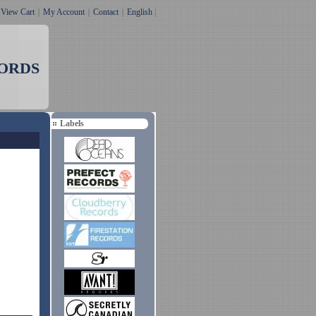
｜
View Cart
｜
My Account
｜
Contact
｜
English
|
ORDS
Labels