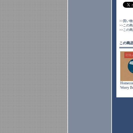
>>買い
>>この
>>この
この商
Homecom
Worry Bo