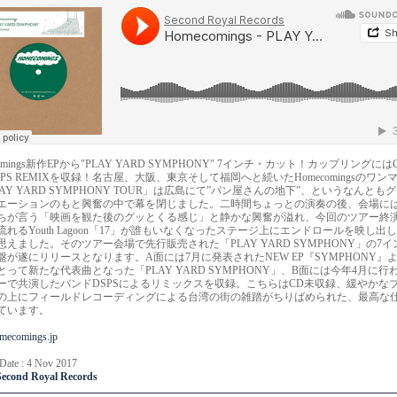
comings新作EPから"PLAY YARD SYMPHONY" 7インチ・カット！カップリングに
PS REMIXを収録！名古屋、大阪、東京そして福岡へと続いたHomecomingsのワン
AY YARD SYMPHONY TOUR」は広島にて”パン屋さんの地下”、というなんとも
エーションのもと興奮の中で幕を閉じました。二時間ちょっとの演奏の後、会場に
ちが言う「映画を観た後のグッとくる感じ」と静かな興奮が溢れ、今回のツアー終
流れるYouth Lagoon「17」が誰もいなくなったステージ上にエンドロールを映し出
思えました。そのツアー会場で先行販売された「PLAY YARD SYMPHONY」の7イ
盤が遂にリリースとなります。A面には7月に発表されたNEW EP『SYMPHONY』
とって新たな代表曲となった「PLAY YARD SYMPHONY」、B面には今年4月に行
ーで共演したバンドDSPSによるリミックスを収録。こちらはCD未収録、緩やかな
の上にフィールドレコーディングによる台湾の街の雑踏がちりばめられた、最高な
ています。
omecomings.jp
 Date : 4 Nov 2017
Second Royal Records