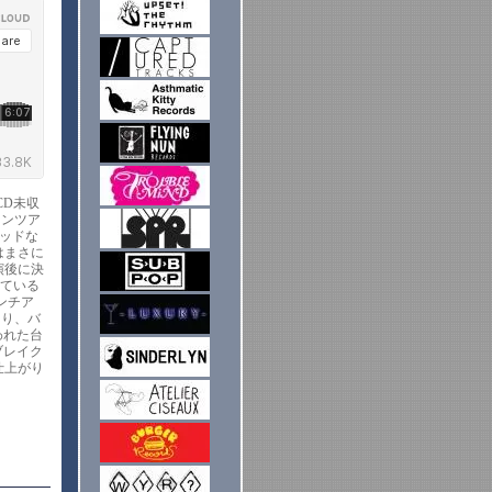
はCD未収
マンツア
グッドな
はまさに
演後に決
している
ンチア
より、バ
われた台
ブレイク
仕上がり