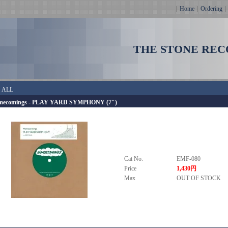
｜
Home
｜
Ordering
THE STONE REC
＞
ALL
mecomings - PLAY YARD SYMPHONY (7")
Cat No.
EMF-080
Price
1,430円
Max
OUT OF STOCK