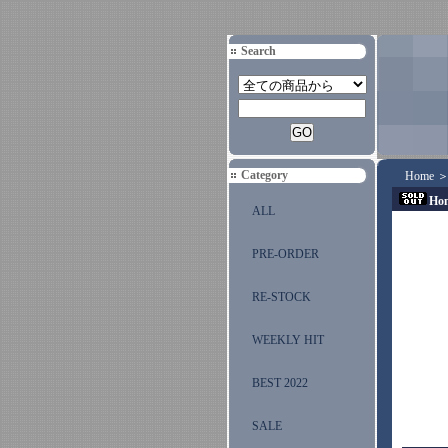
Search
Category
Home
Ho
ALL
PRE-ORDER
RE-STOCK
WEEKLY HIT
BEST 2022
SALE