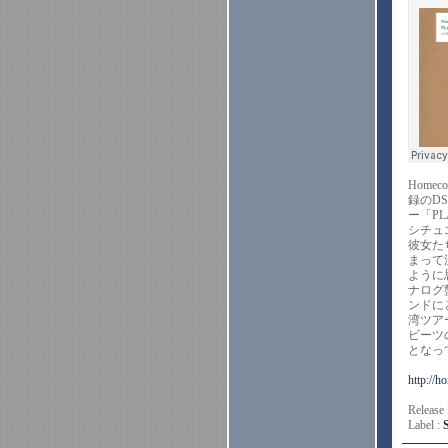
Home
録のDS
ー「PL
シチュ
彼女た
まって
ように
ナログ
ンドに
湾ツア
ビーツ
となっ
http://h
Release
Label :