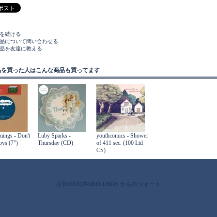
物を続ける
商品について問い合わせる
商品を友達に教える
品を買った人はこんな商品も買ってます
ings - Don't
Luby Sparks -
youthcomics - Shower
ys (7")
Thursday (CD)
of 411 sec. (100 Ltd
CS)
@THESTONERECORDS からのツイート