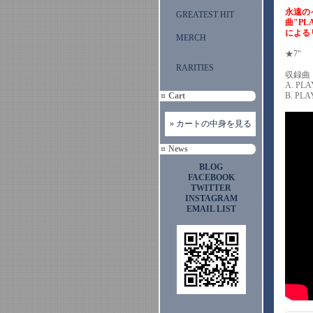
永遠の
GREATEST HIT
曲"PL
による
MERCH
★7
RARITIES
収録曲
A. PL
Cart
B. PL
» カートの中身を見る
News
BLOG
FACEBOOK
TWITTER
INSTAGRAM
EMAIL LIST