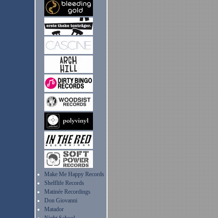
Make Me Happy Records
Shelflife Records
Matinée Recordings
Don Giovanni
Matador