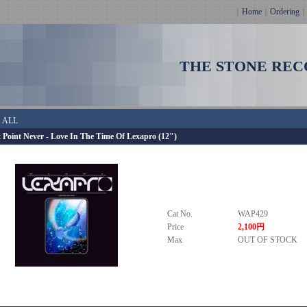
｜
Home
｜
Ordering
THE STONE REC
＞
ALL
 Point Never - Love In The Time Of Lexapro (12")
Cat No.
WAP429
Price
2,100円
Max
OUT OF STOCK