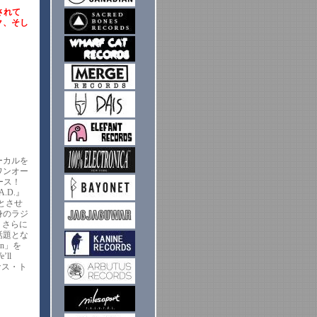
されて
ーク、そし
ーカルを
ワンオー
リース！
.D.』
彿とさせ
身のラジ
ク、さらに
話題とな
n」を
ll
ーナス・ト