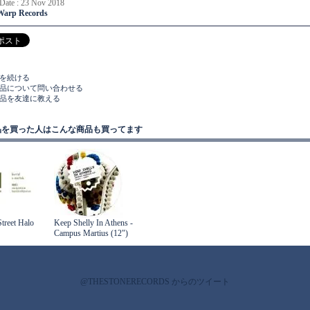
 Date : 23 Nov 2018
Warp Records
物を続ける
商品について問い合わせる
商品を友達に教える
品を買った人はこんな商品も買ってます
Street Halo
Keep Shelly In Athens -
Campus Martius (12")
@THESTONERECORDS からのツイート