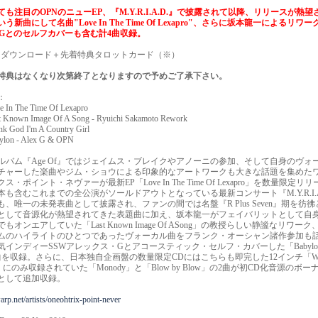
ても注目のOPNのニューEP、『M.Y.R.I.A.D.』で披露されて以降、リリースが熱望
う新曲にして名曲"Love In The Time Of Lexapro"、さらに坂本龍一によるリワ
ex Gとのセルフカバーも含む計4曲収録。
"＋ダウンロード＋先着特典タロットカード（※）
特典はなくなり次第終了となりますので予めご了承下さい。
：
e In The Time Of Lexapro
t Known Image Of A Song - Ryuichi Sakamoto Rework
nk God I'm A Country Girl
ylon - Alex G & OPN
ルバム『Age Of』ではジェイムス・ブレイクやアノーニの参加、そして自身のヴォ
チャーした楽曲やジム・ショウによる印象的なアートワークも大きな話題を集めた
ス・ポイント・ネヴァーが最新EP「Love In The Time Of Lexapro」を数量限定リ
本も含むこれまでの全公演がソールドアウトとなっている最新コンサート『M.Y.R.I.A
も、唯一の未発表曲として披露され、ファンの間では名盤『R Plus Seven』期を彷
として音源化が熱望されてきた表題曲に加え、坂本龍一がフェイバリットとして自
もオンエアしていた「Last Known Image Of ASong」の教授らしい静謐なリワー
ムのハイライトのひとつであったヴォーカル曲をフランク・オーシャン諸作参加も
気インディーSSWアレックス・Gとアコースティック・セルフ・カバーした「Babylo
曲を収録。さらに、日本独自企画盤の数量限定CDにはこちらも即完した12インチ「We’
 It」にのみ収録されていた「Monody」と「Blow by Blow」の2曲が初CD化音源のボ
として追加収録。
warp.net/artists/oneohtrix-point-never