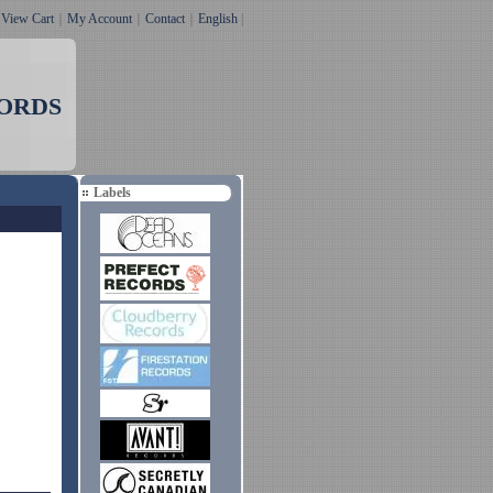
｜
View Cart
｜
My Account
｜
Contact
｜
English
|
ORDS
Labels