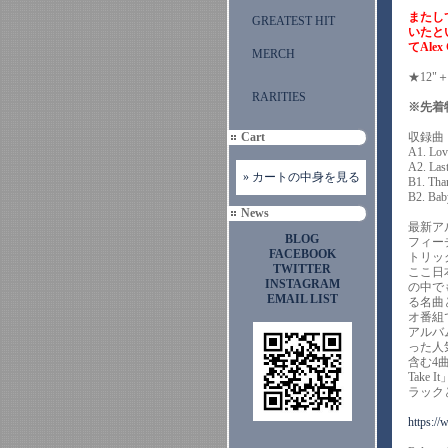
またし
GREATEST HIT
いたとい
てAl
MERCH
★12
RARITIES
※先着
Cart
収録曲
A1. Lov
A2. Las
» カートの中身を見る
B1. Tha
B2. Bab
News
最新ア
BLOG
フィー
FACEBOOK
トリック
TWITTER
ここ日
INSTAGRAM
の中で
EMAIL LIST
る名曲
オ番組で
アルバ
った人
含む4
Take
ラック
https://