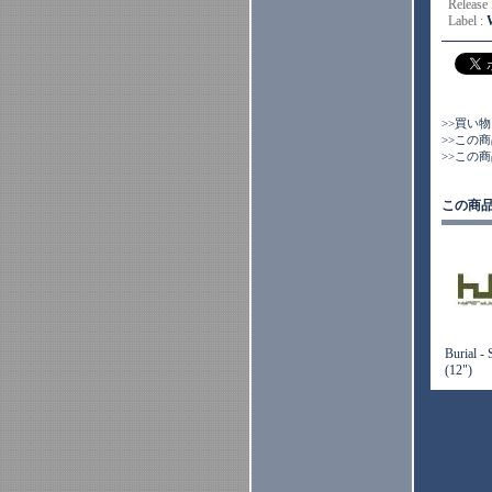
Release
Label :
>>買い
>>この
>>この
この商
Burial - 
(12")