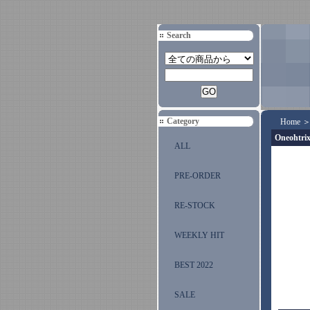
Search
Category
Home
Oneohtrix
ALL
PRE-ORDER
RE-STOCK
WEEKLY HIT
BEST 2022
SALE