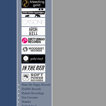
Make Me Happy Records
Shelflife Records
Matinée Recordings
Don Giovanni
Matador