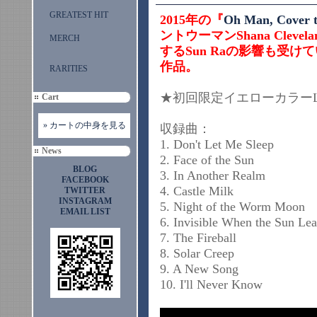
GREATEST HIT
2015年の『
Oh Man, Cover 
ントウーマンShana Cle
MERCH
するSun Raの影響も受
作品。
RARITIES
★初回限定イエローカラー
Cart
» カートの中身を見る
収録曲：
1. Don't Let Me Sleep
News
2. Face of the Sun
BLOG
3. In Another Realm
FACEBOOK
4. Castle Milk
TWITTER
INSTAGRAM
5. Night of the Worm Moon
EMAIL LIST
6. Invisible When the Sun Le
7. The Fireball
8. Solar Creep
9. A New Song
10. I'll Never Know