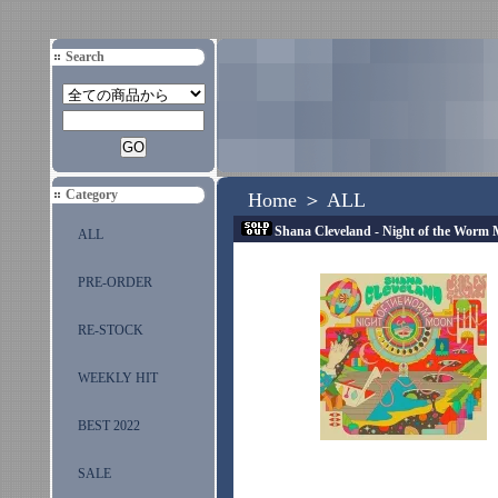
Search
Category
Home
＞
ALL
Shana Cleveland - Night of the Worm 
ALL
PRE-ORDER
RE-STOCK
WEEKLY HIT
BEST 2022
SALE