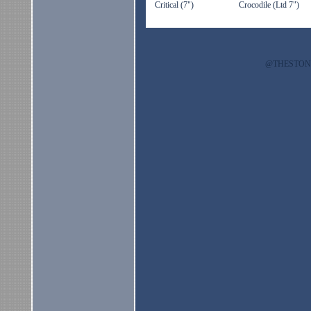
Critical (7")
Crocodile (Ltd 7")
@THESTO