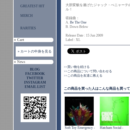
大胆変貌を遂げたジャック・ぺニャーテ
GREATEST HIT
ル！
MERCH
収録曲：
A.
Be The One
B. Down Below
RARITIES
Release Date : 15 Jun 2009
Cart
Label : XL
» カートの中身を見る
News
>>買い物を続ける
BLOG
>>この商品について問い合わせる
FACEBOOK
>>この商品を友達に教える
TWITTER
INSTAGRAM
EMAIL LIST
この商品を買った人はこんな商品も買って
Soft Toy Emergency -
Hatcham Social -