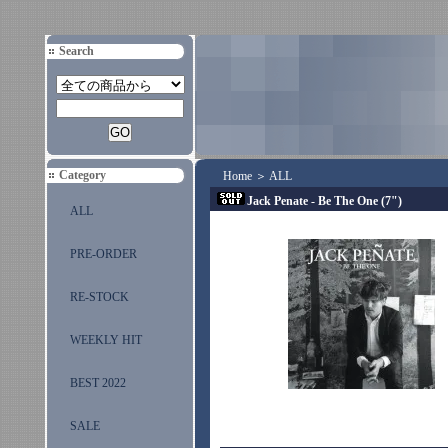
Search
Category
Home
＞
ALL
Jack Penate - Be The One (7")
ALL
PRE-ORDER
RE-STOCK
WEEKLY HIT
BEST 2022
SALE