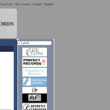
｜
View Cart
｜
My Account
｜
Contact
｜
English
|
ORDS
Labels