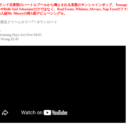
ランド北東部のハートルプールから鳴らされる哀愁のサンシャインポップ、Teenage
bやBelle And Sebastianだけではなく、Real Estate, Whitney, Alvvays, Nap Eyesの
人組Mt. Miseryの両A面デビューシングル。
7枚限定クリームカラー7"+ダウンロード
：
Dreaming Days Are Over 04:03
s Wrong 02:43