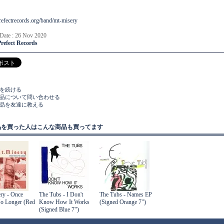
prefectrecords.org/band/mt-misery
 Date : 26 Nov 2020
Prefect Records
物を続ける
商品について問い合わせる
商品を友達に教える
品を買った人はこんな商品も買ってます
ry - Once
The Tubs - I Don't
The Tubs - Names EP
o Longer (Red
Know How It Works
(Signed Orange 7")
(Signed Blue 7")