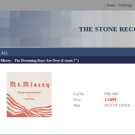
｜
Home
｜
Ordering
THE STONE REC
＞
ALL
 Misery - The Dreaming Days Are Over (Cream 7")
Cat No.
PRE-004
Price
1,530円
Max
OUT OF STOCK