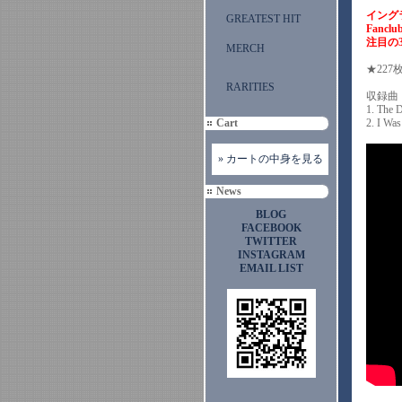
イング
GREATEST HIT
Fanclu
注目の3
MERCH
★22
RARITIES
収録曲
1. The 
Cart
2. I Wa
» カートの中身を見る
News
BLOG
FACEBOOK
TWITTER
INSTAGRAM
EMAIL LIST