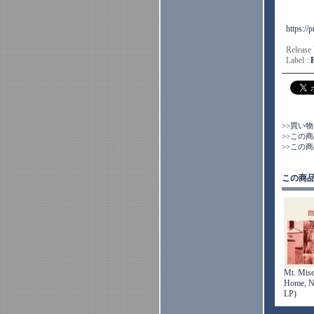
https://
Release
Label :
>>買い
>>この
>>この
この商
Mt. Mise
Home, N
LP)