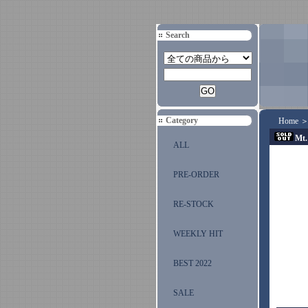
Search
Category
Home
Mt.
ALL
PRE-ORDER
RE-STOCK
WEEKLY HIT
BEST 2022
SALE