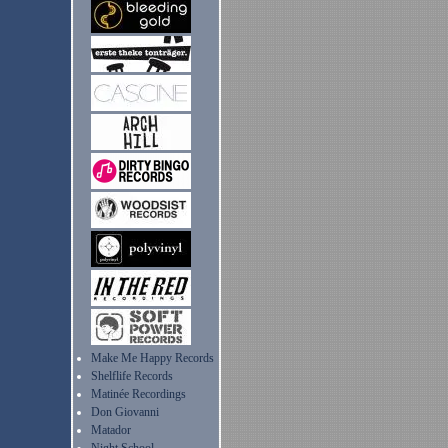
Make Me Happy Records
Shelflife Records
Matinée Recordings
Don Giovanni
Matador