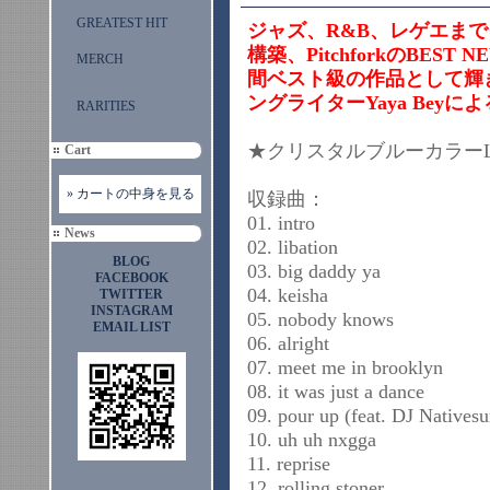
GREATEST HIT
ジャズ、R&B、レゲエま
構築、PitchforkのBEST 
MERCH
間ベスト級の作品として輝
ングライターYaya Bey
RARITIES
★クリスタルブルーカラーL
Cart
» カートの中身を見る
収録曲：
01. intro
News
02. libation
BLOG
03. big daddy ya
FACEBOOK
04. keisha
TWITTER
INSTAGRAM
05. nobody knows
EMAIL LIST
06. alright
07. meet me in brooklyn
08. it was just a dance
09. pour up (feat. DJ Nativesu
10. uh uh nxgga
11. reprise
12. rolling stoner