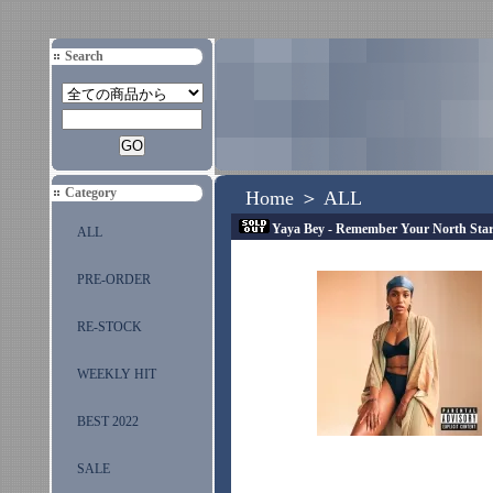
Search
Category
Home
＞
ALL
Yaya Bey - Remember Your North Star 
ALL
PRE-ORDER
RE-STOCK
WEEKLY HIT
BEST 2022
SALE