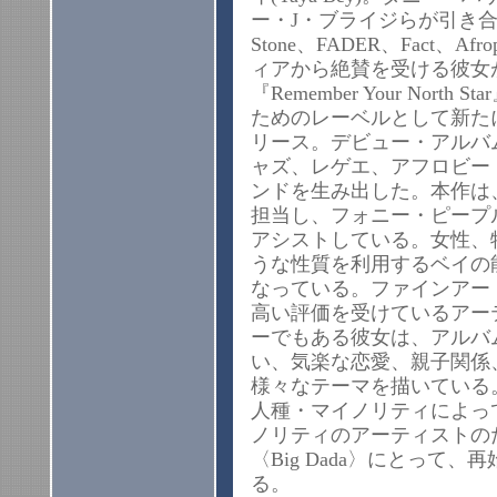
ー・J・ブライジらが引き合いに出
Stone、FADER、Fact、A
ィアから絶賛を受ける彼女
『Remember Your No
ためのレーベルとして新たに生
リース。デビュー・アルバ
ャズ、レゲエ、アフロビー
ンドを生み出した。本作は
担当し、フォニー・ピープルのAja
アシストしている。女性、
うな性質を利用するベイの
なっている。ファインアー
高い評価を受けているアー
ーでもある彼女は、アルバ
い、気楽な恋愛、親子関係
様々なテーマを描いている
人種・マイノリティによっ
ノリティのアーティストの
〈Big Dada〉にとって
る。