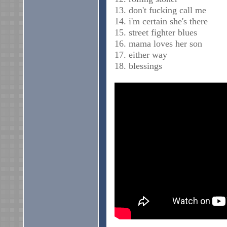
13. don't fucking call me
14. i'm certain she's there
15. street fighter blues
16. mama loves her son
17. either way
18. blessings