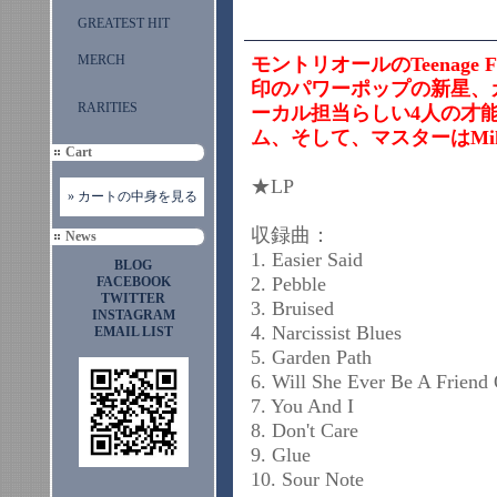
GREATEST HIT
MERCH
モントリオールのTeenage F
印のパワーポップの新星、
RARITIES
ーカル担当らしい4人の才能に
ム、そして、マスターはMikey
Cart
★LP
» カートの中身を見る
収録曲：
News
1. Easier Said
BLOG
2. Pebble
FACEBOOK
TWITTER
3. Bruised
INSTAGRAM
4. Narcissist Blues
EMAIL LIST
5. Garden Path
6. Will She Ever Be A Friend
7. You And I
8. Don't Care
9. Glue
10. Sour Note