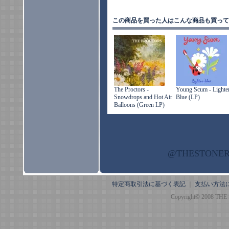
この商品を買った人はこんな商品も買って
The Proctors -
Young Scum - Lighte
Snowdrops and Hot Air
Blue (LP)
Balloons (Green LP)
@THESTON
特定商取引法に基づく表記
｜
支払い方法
Copyright© 2008 THE