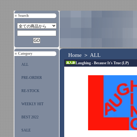
Search
Category
Home
＞
ALL
Laughing - Because It's True (LP)
ALL
PRE-ORDER
RE-STOCK
WEEKLY HIT
BEST 2022
SALE