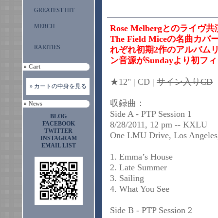
GREATEST HIT
MERCH
Rose Melbergとのラ
The Field Miceの名曲カバ
RARITIES
れぞれ初期2作のアルバムリリー
ン音源がSundayより初フ
Cart
★12" | CD |
サイン入りCD
» カートの中身を見る
収録曲：
News
Side A - PTP Session 1
BLOG
8/28/2011, 12 pm -- KXLU
FACEBOOK
TWITTER
One LMU Drive, Los Angeles
INSTAGRAM
EMAIL LIST
1. Emma’s House
2. Late Summer
3. Sailing
4. What You See
Side B - PTP Session 2