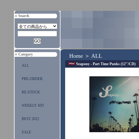
Search
Category
Home
＞
ALL
Seapony - Part Time Punks (12"/CD)
ALL
PRE-ORDER
RE-STOCK
WEEKLY HIT
BEST 2022
SALE