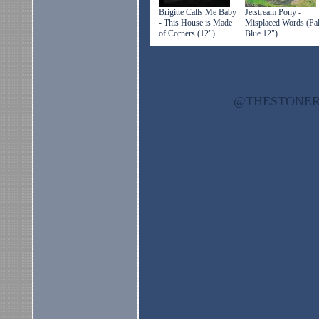
Brigitte Calls Me Baby
Jetstream Pony -
- This House is Made
Misplaced Words (Pa
of Corners (12")
Blue 12")
@THESTON