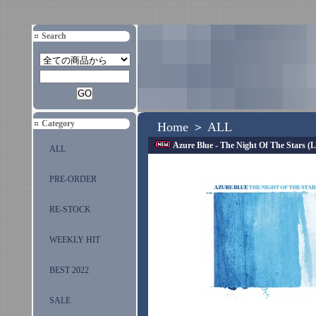
Search
Category
Home
＞
ALL
Azure Blue - The Night Of The Stars (
ALL
PRE-ORDER
RE-STOCK
WEEKLY HIT
BEST 2022
SALE