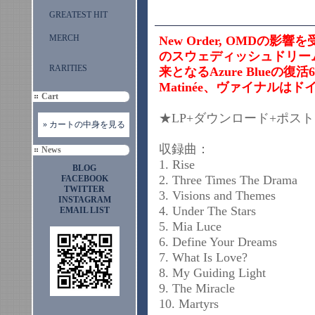
GREATEST HIT
MERCH
New Order, OMDの影響
のスウェディッシュドリー
RARITIES
来となるAzure Blueの
Matinée、ヴァイナルはドイ
Cart
★LP+ダウンロード+ポストカ
» カートの中身を見る
収録曲：
News
1. Rise
BLOG
2. Three Times The Drama
FACEBOOK
TWITTER
3. Visions and Themes
INSTAGRAM
4. Under The Stars
EMAIL LIST
5. Mia Luce
6. Define Your Dreams
7. What Is Love?
8. My Guiding Light
9. The Miracle
10. Martyrs