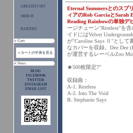
GREATEST HIT
Eternal Summers
ィアのRob GarciaとSar
MERCH
Reading Rainbowの単独
ージチューン"Restless
RARITIES
イドにはVelvet Underground
が"Caroline Says 
Cart
なカバーを収録。Dee Dee (Dum D
» カートの中身を見る
が運営するレーベルZoo Mu
News
★500枚限定7"
BLOG
FACEBOOK
収録曲：
TWITTER
INSTAGRAM
A-1. Restless
EMAIL LIST
A-2. Into The Void
B. Stephanie Says