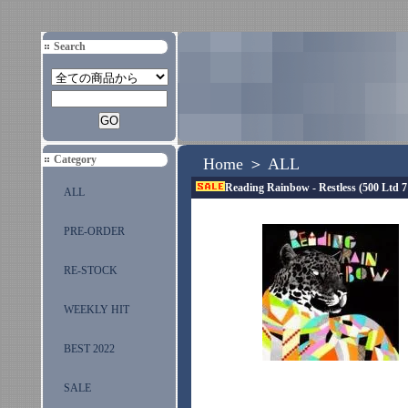
Search
Category
Home
＞
ALL
Reading Rainbow - Restless (500 Ltd 7
ALL
PRE-ORDER
RE-STOCK
WEEKLY HIT
BEST 2022
SALE