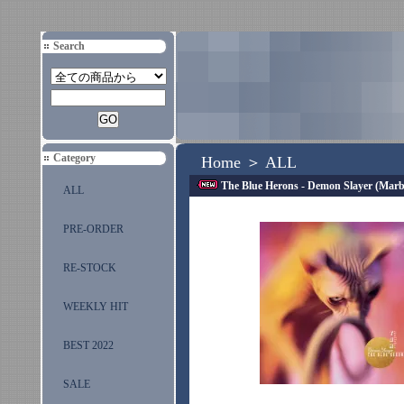
Search
Category
Home
＞
ALL
The Blue Herons - Demon Slayer (Mar
ALL
PRE-ORDER
RE-STOCK
WEEKLY HIT
BEST 2022
SALE