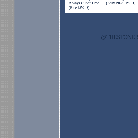
Always Out of Time
(Baby Pink LP/CD)
(Blue LP/CD)
@THESTON