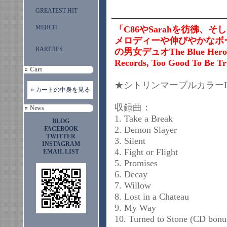
GREATEST HIT
MERCH
「C86やSarahを彷彿、そ
メロディーや伸びやかなボ
RARITIES
の男女デュオThe Blue Her
Records, Too Good To 
Cart
★シトリンマーブルカラーLP 
» カートの中身を見る
収録曲：
News
1. Take a Break
BLOG
2. Demon Slayer
FACEBOOK
TWITTER
3. Silent
INSTAGRAM
4. Fight or Flight
EMAIL LIST
5. Promises
6. Decay
7. Willow
8. Lost in a Chateau
9. My Way
10. Turned to Stone (CD bonus