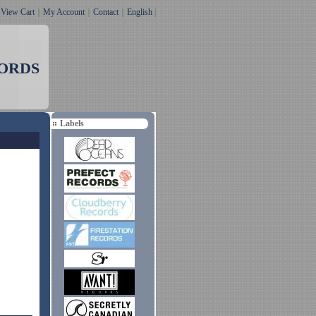
｜
View Cart
｜
My Account
｜
Contact
｜
English
|
ORDS
Labels