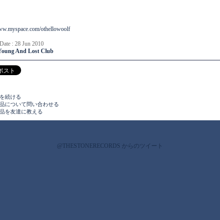
www.myspace.com/othellowoolf
 Date : 28 Jun 2010
Young And Lost Club
物を続ける
商品について問い合わせる
商品を友達に教える
@THESTONERECORDS からのツイート