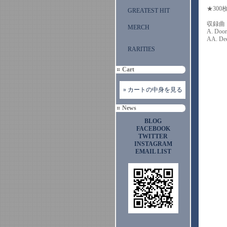
★30
GREATEST HIT
収録曲
MERCH
A. Door
AA. D
RARITIES
Cart
» カートの中身を見る
News
BLOG
FACEBOOK
TWITTER
INSTAGRAM
EMAIL LIST