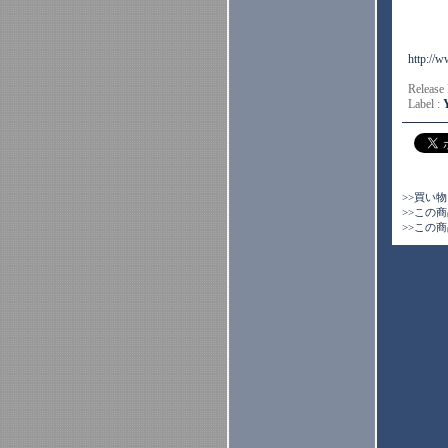
http://
Release
Label :
>>買い
>>この
>>この