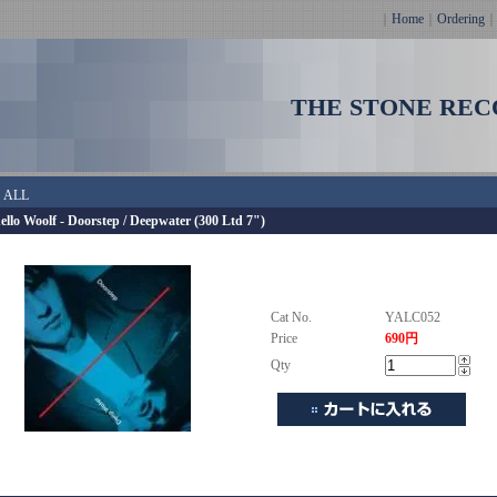
｜
Home
｜
Ordering
THE STONE REC
＞
ALL
ello Woolf - Doorstep / Deepwater (300 Ltd 7")
Cat No.
YALC052
Price
690円
Qty