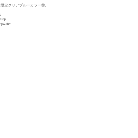
0枚限定クリアブルーカラー盤。
：
step
eepwater