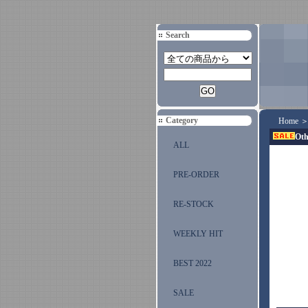
Search
Category
Home
Oth
ALL
PRE-ORDER
RE-STOCK
WEEKLY HIT
BEST 2022
SALE