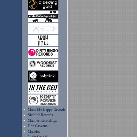
Make Me Happy Records
Shelflife Records
Matinée Recordings
Don Giovanni
Matador