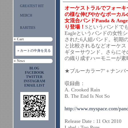
GREATEST HIT
オーケストラルでフォーキーな
の様な伸びやかなボーカル
MERCH
女混合バンドPanda & Ang
り登場！
Sというバンドでも活動の
RARITIES
Eagleというバンドの女性シン
された6人組バンド。初期のLowやCa
Cart
と比較されるなどオーケス
» カートの中身を見る
ギターサウンド、さらにそ
の織り成すハーモニーが素
News
BLOG
★ブルーカラー7"＋ナンバ
FACEBOOK
TWITTER
INSTAGRAM
収録曲：
EMAIL LIST
A. Crooked Rain
B. The End Is Not So
http://www.myspace.com/pan
Release Date : 11 Oct 2010
Label : Too Pure