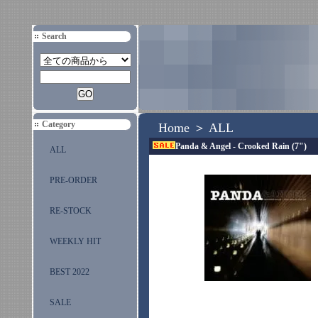
Search
Category
Home
＞
ALL
Panda & Angel - Crooked Rain (7")
ALL
PRE-ORDER
RE-STOCK
WEEKLY HIT
BEST 2022
SALE