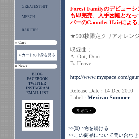
GREATEST HIT
Forest Familyのデビュー
も即完売、入手困難となっていたA
MERCH
バーのGauntlet Hai
RARITIES
★500枚限定クリアオレ
Cart
収録曲：
» カートの中身を見る
A. Out, Don't...
B. Heave
News
BLOG
http://www.myspace.com/gaunt
FACEBOOK
TWITTER
INSTAGRAM
Release Date : 14 Dec 201
EMAIL LIST
Label :
Mexican Summer
>>買い物を続ける
>>この商品について問い合わせ