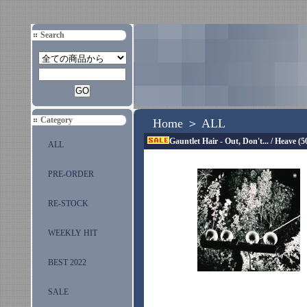
Search
Category
Home
＞
ALL
Gauntlet Hair - Out, Don't... / Heave (
ALL
PRE-ORDER
RE-STOCK
WEEKLY HIT
BEST 2022
SALE