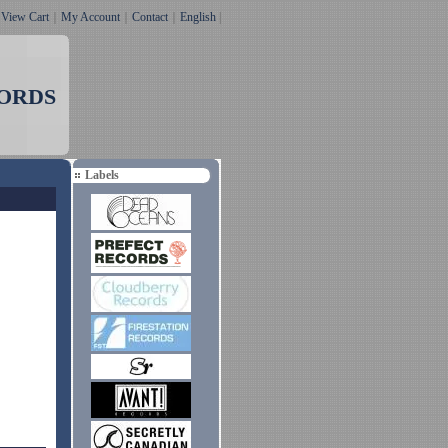
｜
View Cart
｜
My Account
｜
Contact
｜
English
|
ORDS
Labels