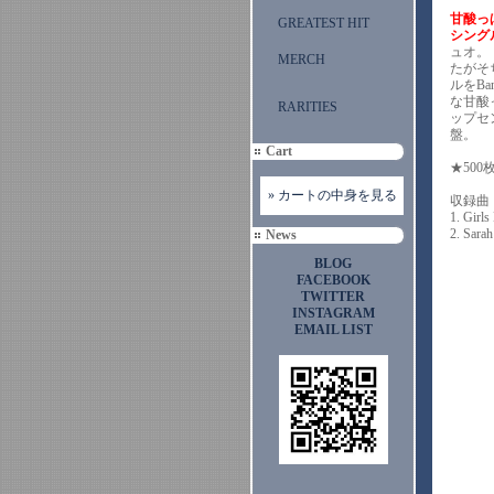
甘酸っ
GREATEST HIT
シング
ュオ。（
MERCH
たがそ
ルをBa
な甘酸
RARITIES
ップセン
盤
Cart
★50
» カートの中身を見る
収録
1. Girls
2. Sarah
News
BLOG
FACEBOOK
TWITTER
INSTAGRAM
EMAIL LIST