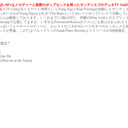
ぱい60'sなメロディーと抜群のポップセンスを持ったサンディエゴのデュオTV Girl
ル！
TV Girlは元々スケート仲間というTrung NgoとBrad Peteringが始動したサンデ
ボーカルのTrung NgoはそれまでDa Bearsというガレージポップバンドで活動して
ちらは解散しております。）これまでに2枚のEPと、同郷のDirty Goldとのスプリッ
ndcampで公開してますが、いずれもPrincetonやKissesのファンにも受け入れられそうな
っぱいフォーキーメロディーに、エレクトロニカやガレージギターのエッセンスも
スが秀逸。この7"はブルックリンのSmall Plates Recordsよりリリースの500枚限定
。
0枚限定7"
曲：
 Like Me
 (Meet me in the Sauna)