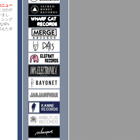
のニュー
ィエゴのデ
いまし
トシング
60's
加えたポ