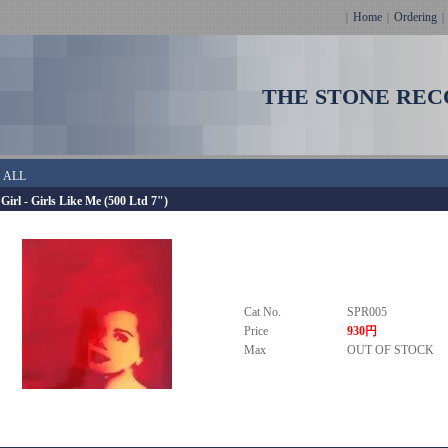
｜
Home
｜
Ordering
THE STONE REC
＞
ALL
Girl - Girls Like Me (500 Ltd 7")
Cat No.
SPR005
Price
930円
Max
OUT OF STOCK