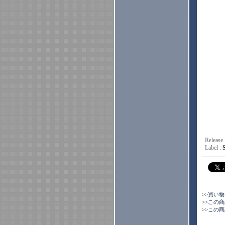
Release
Label :
>>買い
>>この
>>この