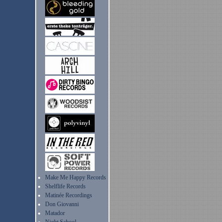
Make Me Happy Records
Shelflife Records
Matinée Recordings
Don Giovanni
Matador