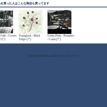
品を買った人はこんな商品も買ってます
 Falls - Covers
Youngfuck - Black
Goitia Deitz - Romance
 12")
Tulips (7")
/ Coma (7")
@THESTONERECORDS からのツイート