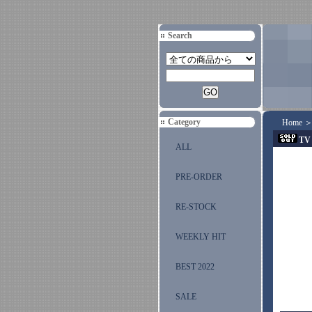
Search
Category
Home
TV 
ALL
PRE-ORDER
RE-STOCK
WEEKLY HIT
BEST 2022
SALE