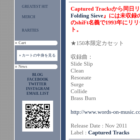
GREATEST HIT
Captured Tracks
Folding Sieve
』には未収録の
MERCH
のshiFt名義で1993年
ト。
RARITIES
★150本限定カセッ
Cart
» カートの中身を見る
収録曲：
Slide Slip
News
Clean
BLOG
Resonate
FACEBOOK
Surge
TWITTER
INSTAGRAM
Collide
EMAIL LIST
Brass Burn
http://www.words-on-music.c
Release Date : Nov 2011
Label :
Captured Tracks