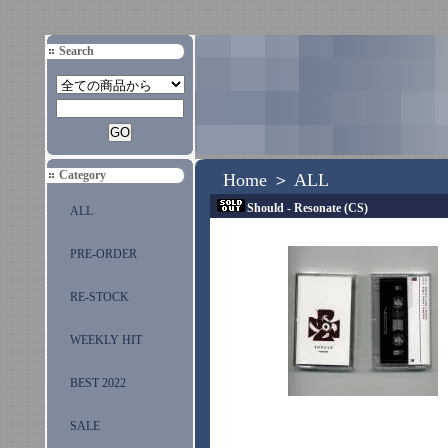
Search
Category
Home
＞
ALL
Should - Resonate (CS)
ALL
PRE-ORDER
RE-STOCK
WEEKLY HIT
BEST 2022
SALE