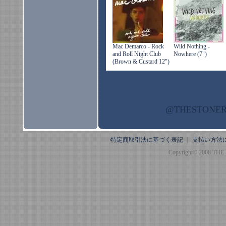
Mac Demarco - Rock
Wild Nothing -
and Roll Night Club
Nowhere (7")
(Brown & Custard 12")
@THESTON
特定商取引法に基づく表記
｜
支払い方法
Copyright© 2008 THE