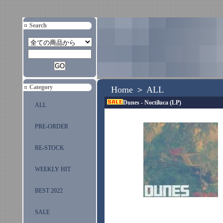
Search
Category
Home
＞
ALL
Dunes - Noctiluca (LP)
ALL
PRE-ORDER
RE-STOCK
WEEKLY HIT
BEST 2022
SALE