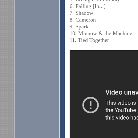
6. Falling [In...]
7. Shadow
8. Cameron
9. Spark
10. Minnow & the Machine
11. Tied Together