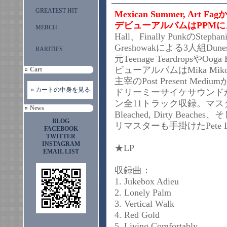
GREATEST HIT
Mexican Summer, Ar
デビューアルバムはPPM
MERCH
Hall、Finally PunkのStephan
Greshowakによる3人組Dunes
RARITIES
元Teenage Teardrops
ビューアルバムはMika Mi
Cart
主宰のPost Present Medi
» カートの中身を見る
ドリーミーサイケサウンド
ン全11トラック収録。マスタリングは
News
Bleached, Dirty Beach
BLOG
リマスターも手掛けたPete L
FACEBOOK
TWITTER
INSTAGRAM
★LP
EMAIL LIST
収録曲：
1. Jukebox Adieu
2. Lonely Palm
3. Vertical Walk
4. Red Gold
5. Living Comfortably