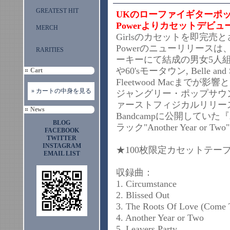
GREATEST HIT
UKのローファイギターポップバ
Powerよりカセットデビュ
MERCH
Girlsのカセットを即完売
Powerのニューリリースは、A
RARITIES
ーキーにて結成の男女5人組Bi
や60'sモータウン, Belle and Se
Cart
Fleetwood Macまで
» カートの中身を見る
ジャングリー・ポップサウ
ァーストフィジカルリリー
News
Bandcampに公開していた『An
BLOG
ラック"Another Year or T
FACEBOOK
TWITTER
INSTAGRAM
★100枚限定カセット
EMAIL LIST
収録曲：
1. Circumstance
2. Blissed Out
3. The Roots Of Love (Come
4. Another Year or Two
5. Leavers Party