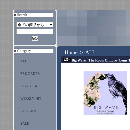
Search
Category
Home
＞
ALL
Big Wave - The Roots Of Love (Come 
ALL
PRE-ORDER
RE-STOCK
WEEKLY HIT
BEST 2022
SALE