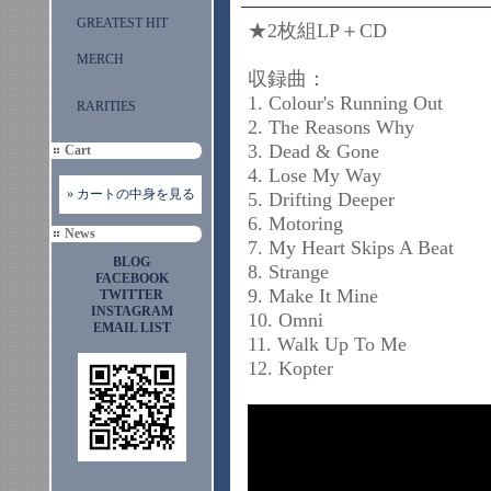
GREATEST HIT
★2枚組LP＋CD
MERCH
収録曲：
1. Colour's Running Out
RARITIES
2. The Reasons Why
3. Dead & Gone
Cart
4. Lose My Way
» カートの中身を見る
5. Drifting Deeper
6. Motoring
News
7. My Heart Skips A Beat
BLOG
8. Strange
FACEBOOK
9. Make It Mine
TWITTER
INSTAGRAM
10. Omni
EMAIL LIST
11. Walk Up To Me
12. Kopter