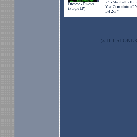
VA - Marshall Teller 
Divorce - Divorce
Year Compilation (25
(Purple LP)
Ltd 2x7")
@THESTON