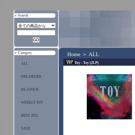
Search
Category
Home
＞
ALL
Toy - Toy (2LP)
ALL
PRE-ORDER
RE-STOCK
WEEKLY HIT
BEST 2022
SALE