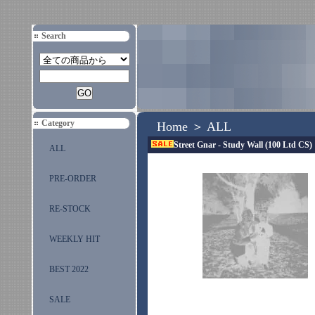
Search
Category
Home
＞
ALL
Street Gnar - Study Wall (100 Ltd CS)
ALL
PRE-ORDER
RE-STOCK
WEEKLY HIT
BEST 2022
SALE