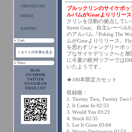
GREATEST HIT
ブルックリンのサイケポッププ
ルバムがGnarよりリリー
MERCH
クリンを活動の拠点しているC
Street Gnar。自主レーベルE
RARITIES
のアルバム『Poking The Wo
ムがGnarよりリリース。Flying
Cart
を思わすジャングリーポッ
» カートの中身を見る
プなサイケデリックへと展
に今夏の欧州ツアーではDIIVや
News
いたようです。
BLOG
FACEBOOK
★100本限定カセッ
TWITTER
INSTAGRAM
EMAIL LIST
収録曲：
1. Twenty Two, Twenty Two 
2. It Came In 02:53
3. Would You 03:23
4. Stuck 02:55
5. Let It Grow 03:04
6. Wrong Destination 02:53