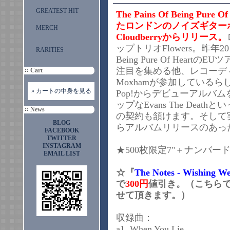
GREATEST HIT
The Pains Of Being 
たロンドンのノイズギターポッ
MERCH
Cloudberryからリリース。
ップトリオFlowers。昨年201
RARITIES
Being Pure Of Hea
注目を集める他、レコーディングにはY
Cart
Moxhamが参加しているらし
» カートの中身を見る
Pop!からデビューアルバ
ップなEvans The Death
News
の契約も頷けます。そして実はメ
BLOG
らアルバムリリースのあった元
FACEBOOK
TWITTER
INSTAGRAM
★500枚限定7"＋ナンバー
EMAIL LIST
☆『
The Notes - Wishing We
で
300円
値引き。（こちら
せて頂きます。）
収録曲：
a1. When You Lie