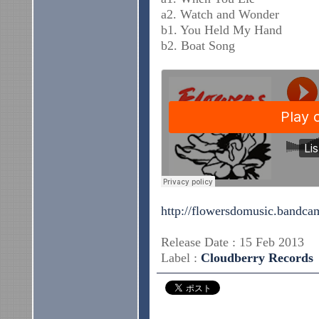
a2. Watch and Wonder
b1. You Held My Hand
b2. Boat Song
http://flowersdomusic.bandc
Release Date : 15 Feb 201
Label :
Cloudberry Records