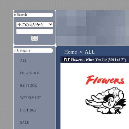
Search
Category
Home
＞
ALL
Flowers - When You Lie (500 Ltd 7")
ALL
PRE-ORDER
RE-STOCK
WEEKLY HIT
BEST 2022
SALE