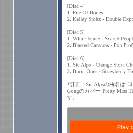
[Disc 4]
1. Pile Of Bones
2. Kelley Stoltz - Double Exp
[Disc 5]
1. White Fence - Scared Peop
2. Blasted Canyons - Pop Profi
[Disc 6]
1. Sic Alps - Change Store C
2. Burnt Ones - Strawberry T
*訂正：Sic Alpsの曲名は"Ch
Gongのカバー"Pretty Miss Ti
す。