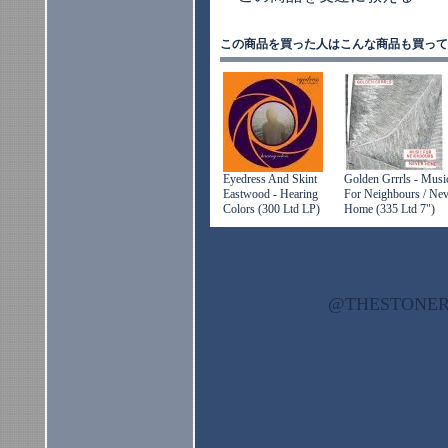
この商品を買った人はこんな商品も買って
Eyedress And Skint
Golden Grrrls - Musi
Eastwood - Hearing
For Neighbours / Nev
Colors (300 Ltd LP)
Home (335 Ltd 7")
@THESTON