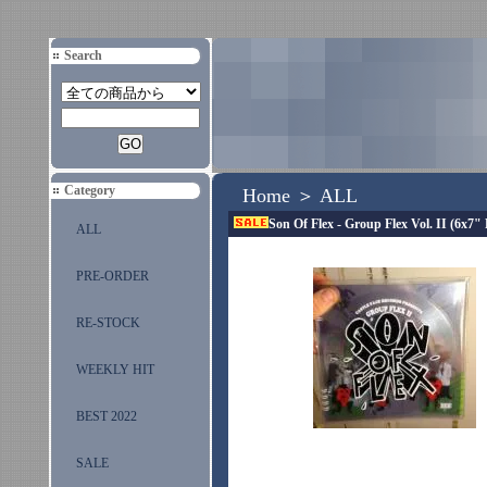
Search
Category
Home
＞
ALL
Son Of Flex - Group Flex Vol. II (6x7" 
ALL
PRE-ORDER
RE-STOCK
WEEKLY HIT
BEST 2022
SALE