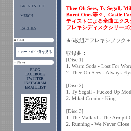
GREATEST HIT
Thee Oh Sees, Ty Segall, M
Burnt Ones等々、Cast
MERCH
ティストによる全曲エクス
フレキシディスクシリーズ
RARITIES
★6枚組7"フレキシブ
Cart
» カートの中身を見る
収録曲：
[Disc 1]
News
1. Warm Soda - Lost For Wor
BLOG
2. Thee Oh Sees - Always Fly
FACEBOOK
TWITTER
INSTAGRAM
[Disc 2]
EMAIL LIST
1. Ty Segall - Fucked Up Mot
2. Mikal Cronin - King
[Disc 3]
1. The Mallard - The Armpit O
2. Running - We Never Close