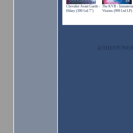
Chevalier Avant Garde -
The KVB - Immateria
Hilary (300 Ltd 7")
Visions (999 Ltd LP)
@THESTON