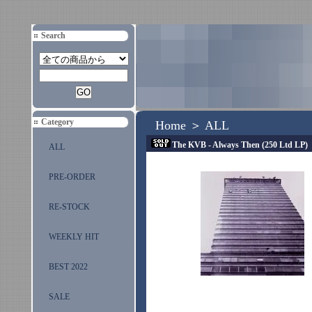
Search
Category
Home
＞
ALL
The KVB - Always Then (250 Ltd LP)
ALL
PRE-ORDER
RE-STOCK
WEEKLY HIT
BEST 2022
SALE