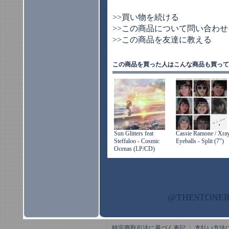
>>買い物を続ける
>>この商品について問い合わせ
>>この商品を友達に教える
この商品を買った人はこんな商品も買って
Sun Glitters feat
Cassie Ramone / Xra
Steffaloo - Cosmic
Eyeballs - Split (7")
Ocenas (LP/CD)
@THESTON
特定商取引法に基づく表記
｜
支払い方法