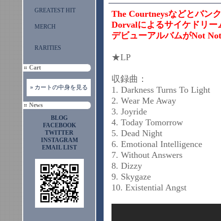
GREATEST HIT
The Courtneysなどとバ
Dorvalによるサイケドリー
MERCH
デビューアルバムがNot No
RARITIES
★LP
Cart
収録曲：
» カートの中身を見る
1. Darkness Turns To Light
2. Wear Me Away
News
3. Joyride
BLOG
4. Today Tomorrow
FACEBOOK
5. Dead Night
TWITTER
INSTAGRAM
6. Emotional Intelligence
EMAIL LIST
7. Without Answers
8. Dizzy
9. Skygaze
10. Existential Angst