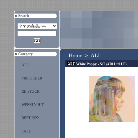
Search
Category
Home
＞
ALL
White Poppy - S/T (470 Ltd LP)
ALL
PRE-ORDER
RE-STOCK
WEEKLY HIT
BEST 2022
SALE