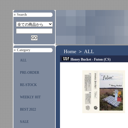
Search
Category
Home
＞
ALL
Honey Bucket - Futon (CS)
ALL
PRE-ORDER
RE-STOCK
WEEKLY HIT
BEST 2022
SALE