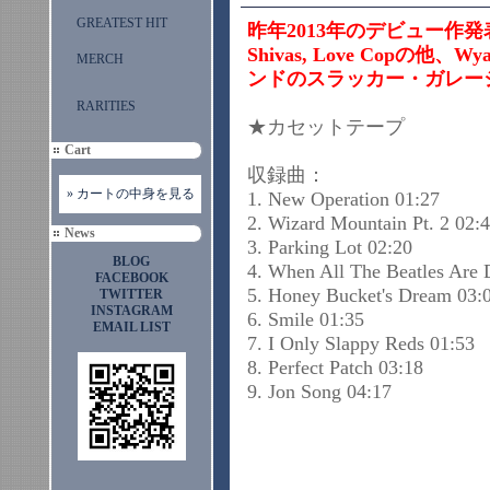
GREATEST HIT
昨年2013年のデビュー作発表以降
Shivas, Love Copの他
MERCH
ンドのスラッカー・ガレージポ
RARITIES
★カセットテープ
Cart
収録曲：
» カートの中身を見る
1. New Operation 01:27
2. Wizard Mountain Pt. 2 02:
News
3. Parking Lot 02:20
BLOG
4. When All The Beatles Are 
FACEBOOK
5. Honey Bucket's Dream 03:
TWITTER
INSTAGRAM
6. Smile 01:35
EMAIL LIST
7. I Only Slappy Reds 01:53
8. Perfect Patch 03:18
9. Jon Song 04:17