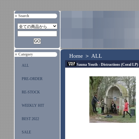
Search
Category
Home
＞
ALL
Sauna Youth - Distractions (Coral LP)
ALL
PRE-ORDER
RE-STOCK
WEEKLY HIT
BEST 2022
SALE