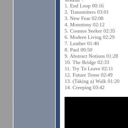
1. End Loop 00:16
2. Transmitters 03:01
3. New Fear 02:08
4. Monotony 02:12
5. Cosmos Seeker 02:35
6. Modern Living 02:29
7. Leather 01:40
8. Paul 00:50
9. Abstract Notions 01:28
10. The Bridge 02:33
11. Try To Leave 02:11
12. Future Tense 02:49
13. (Taking a) Walk 01:20
14. Creeping 03:42