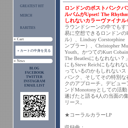
GREATEST HIT
ロンドンのポストパンクバンド
ルバムがUpset! The R
MERCH
しれないカラーヴァイナル
ラウンドシーンの中でもす
RARITIES
易に空想できるロンドンのRich
ル）、Lindsay Corstorph
Cart
ンプラー）、Christopher 
» カートの中身を見る
Youth。かつてのKurt Coba
The Beatlesにもなれない
News
にもSteve Reichに
BLOG
っているのかもしれないス
FACEBOOK
パンク、そしてその特別な
TWITTER
INSTAGRAM
クのアプローチ。デビュー
EMAIL LIST
ンドMonotonyとして
遂げたと語る4人の当面の集大成的
リース。
★コーラルカラーLP
収録曲：