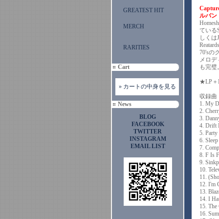
Captu
GREATEST HIT
ルバン
Home
MERCH
ているS
しくはJo
Reata
RARITIES
70'
メロデ
Cart
も完璧
★LP＋
» カートの中身を見る
収録曲
1. My D
News
2. Cher
BLOG
3. Dann
FACEBOOK
4. Drift
TWITTER
5. Party
INSTAGRAM
6. Sleep
EMAIL LIST
7. Comp
8. F Is 
9. Sinkp
10. Tel
11. (Sh
12. I'm
13. Blaz
14. I Ha
15. The 
16. Sum