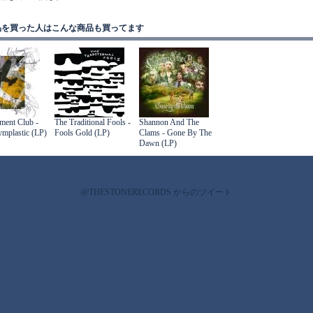
品を買った人はこんな商品も買ってます
ment Club -
The Traditional Fools -
Shannon And The
mplastic (LP)
Fools Gold (LP)
Clams - Gone By The
Dawn (LP)
@THESTONERECORDS からのツイート