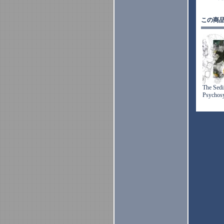
この商
The Sedi
Psychosy