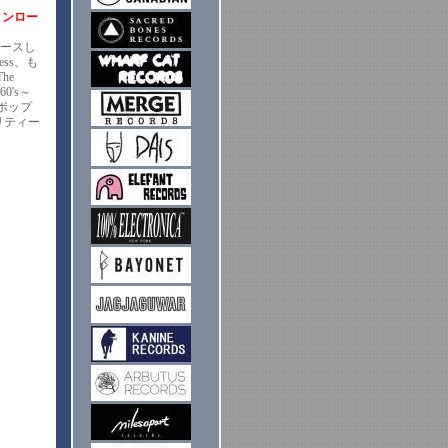
ックンロー
リースし
ess、も
he
60's～
フポップ
リティー