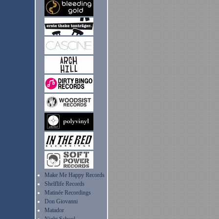
Make Me Happy Records
Shelflife Records
Matinée Recordings
Don Giovanni
Matador