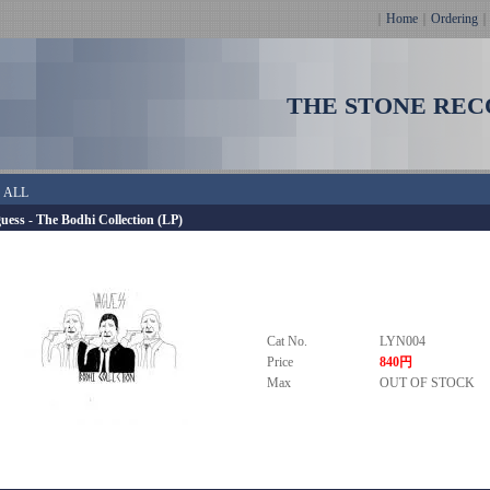
｜
Home
｜
Ordering
THE STONE REC
＞
ALL
uess - The Bodhi Collection (LP)
Cat No.
LYN004
Price
840円
Max
OUT OF STOCK