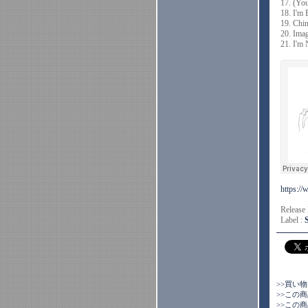
17. (Yo
18. I'm 
19. Chi
20. Imag
21. I'm 
https:/
Release
Label :
>>買い
>>この
>>この