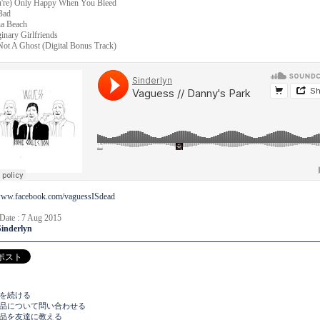
u're) Only Happy When You Bleed
Bad
na Beach
inary Girlfriends
Not A Ghost (Digital Bonus Track)
/www.facebook.com/vaguessISdead
 Date : 7 Aug 2015
Sinderlyn
物を続ける
商品について問い合わせる
商品を友達に教える