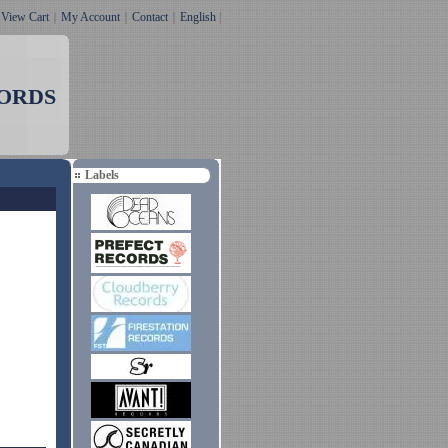
｜
View Cart
｜
My Account
｜
Contact
｜
English
|
ORDS
Labels