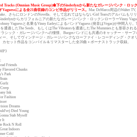
red Tracks (Omnian Music Group)傘下のSinderlynから新たなガレージパンク・ロ
ドVaguessによる全21曲収録のコンピ作品がリリース。
Mac DeMarco周辺のWalter TV,
shake、さらにロンドンのNovella、そして忘れてはならないGirl Tearsのアルバムもリ
inderlynからカリフォルニアの新たなガレージパンク・ロックンローラーVinny Vagu
hnny Vaguessと名乗るVinny EarleyによるバンドVaguess (発音はVegas)が仲間入り。T
rdsを通過したThe Seeds、もしくはThe Vibratorsを通過したThe Mummiesとも形容される
sのクラシック・ガレージパンクへの憧憬、Burgerバンドにも共通のキャッチー・サー
ィー、そしてヴィンテージ・ガレージパンクなローファイ・レコーディング・クオ
。カセット作品をコンパイル＆リマスターした全20曲＋ボーナストラック収録。
MP3
：
ead Friends
ry Flavored Chunks
y's Park
 Brain
 Gurlz
 Creep
any Ink
For Fashion
isser
evision Dreams
ould've) Died Young
 Gonna Stab Myself
e It
te Rock N Roll
Great Indoors
mer Cold